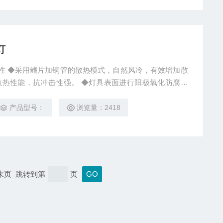
灯
灯产品特性 ◆采用鳍片加铜管的散热模式，自然风冷，有效增加散
强。 ◆灯具表面进行阳极氧化防腐处
ED光源，能耗低、光效高，
产品型号：
浏览量：2418
 末页 跳转到第
页