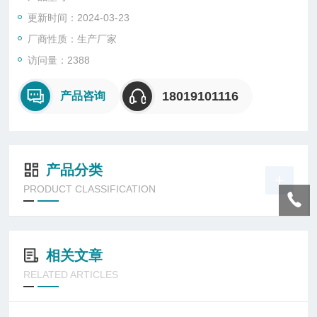
功耗，符合“能源之星"标准。恒流输出的驱动电路，具有短路、
更新时间：2024-03-23
开路保护功能，并输出的亮度不随电压的变化而变化。 使用寿命
高达100000小时以上。特别适合户外大面积无人看守照明。
厂商性质：生产厂家
电源具有良好的电磁兼容性和宽电压范围，不会对周边环境造成
访问量：2388
电磁干扰。灯具整体温升低，散热性好，性能稳定。选
18019101116
产品咨询
产品分类
PRODUCT CLASSIFICATION
相关文章
RELATED ARTICLES