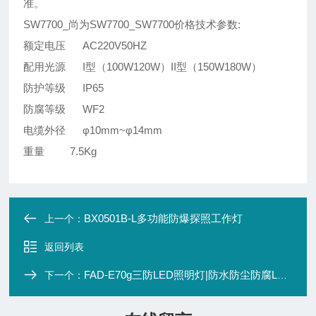
准。
SW7700_尚为SW7700_SW7700价格技术参数:
额定电压 AC220V50HZ
配用光源 I型（100W120W）II型（150W180W）
防护等级 IP65
防腐等级 WF2
电缆外径 φ10mm~φ14mm
重量 7.5Kg
BX0501B-L多功能防爆探照工作灯
上一个：
返回列表
FAD-E70g三防LED照明灯|防水防尘防腐LED灯
下一个：