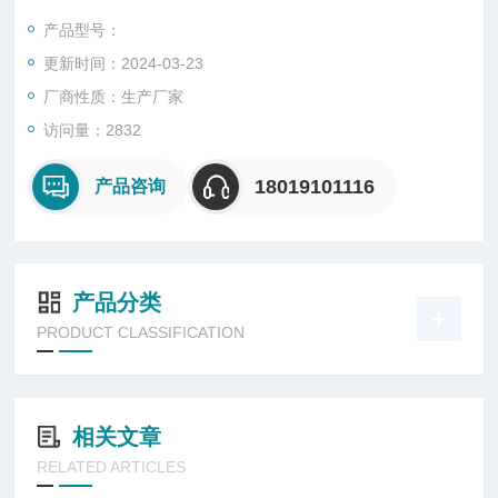
要。
产品型号：
● GL9186 LED道路灯采用国外进口的新一代绿色环保LED作光
更新时间：2024-03-23
源，光效高、寿命长，节能环保。
● GL9186 LED道路灯嵌入式高科技软件控制，实现了恒功率控
厂商性质：生产厂家
制、电磁兼容性控制、恒流控制、节能等性
访问量：2832
18019101116
产品咨询
产品分类
PRODUCT CLASSIFICATION
相关文章
RELATED ARTICLES