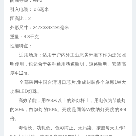
防腐等级：WF2
引入电缆：￠6毫米
距高比：2
外形尺寸：247×334×191毫米
重量：4.3千克
性能特点：
适用场所：适用于户内外工业恶劣环境下作为泛光照
明使用，也适合于各种通用巷道照明，道路照明。安装高
度4-12m。
全部采用中国台湾进口芯片,集成封装多个单颗1W大
功率LED灯珠。
高效节能，用在8米以上的路灯杆上，用电仅为节能灯
的30%，白炽灯的10%。亮度是同等W数纳灯亮度的8-9
倍。
寿命长、功耗低、色彩纯正、无污染。按照每天工作1