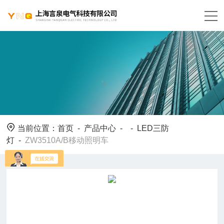
当前位置：
首页
-
产品中心
- -
LED三防
灯
-
ZW3510A/B移动照明车