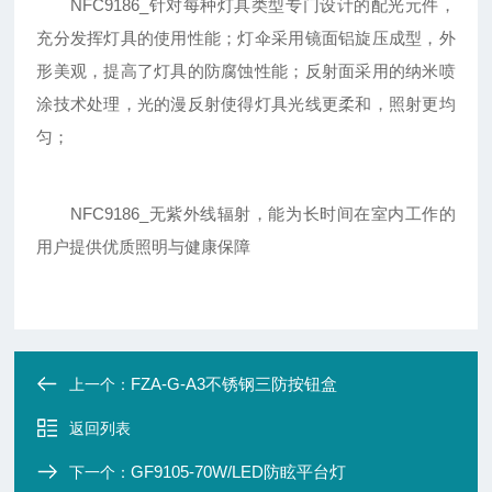
NFC9186_针对每种灯具类型专门设计的配光元件，
充分发挥灯具的使用性能；灯伞采用镜面铝旋压成型，外
形美观，提高了灯具的防腐蚀性能；反射面采用的纳米喷
涂技术处理，光的漫反射使得灯具光线更柔和，照射更均
匀；
NFC9186_无紫外线辐射，能为长时间在室内工作的
用户提供优质照明与健康保障
FZA-G-A3不锈钢三防按钮盒
上一个：
返回列表
GF9105-70W/LED防眩平台灯
下一个：