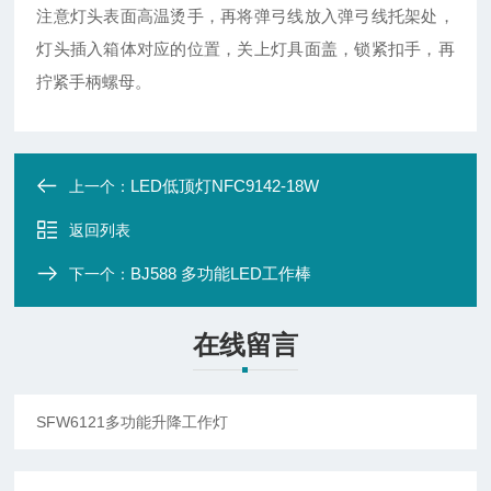
注意灯头表面高温烫手，再将弹弓线放入弹弓线托架处，
灯头插入箱体对应的位置，关上灯具面盖，锁紧扣手，再
拧紧手柄螺母。
LED低顶灯NFC9142-18W
上一个：
返回列表
BJ588 多功能LED工作棒
下一个：
在线留言