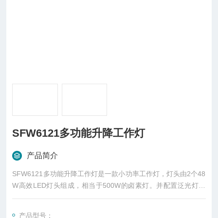
SFW6121多功能升降工作灯
产品简介
SFW6121多功能升降工作灯是一款小功率工作灯，灯头由2个48
W高效LED灯头组成，相当于500W的卤素灯。并配置泛光灯头
为大面积照射;可根据现场需要将灯头在灯盘上分别朝一个方向照
明或2个灯头向同一方向照明，也可将每个灯头单独做上下、左
产品型号：