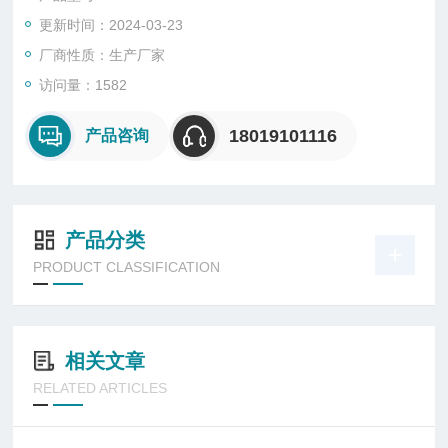
右大角度调节旋转实现360°*照明;
更新时间：2024-03-23
灯盘采用手动式伸缩气杆作为升降调节方式，大升起高度为2.3
米;上下转动灯头可调节光束照射角度，灯光覆
厂商性质：生产厂家
访问量：1582
18019101116
产品咨询
产品分类
PRODUCT CLASSIFICATION
相关文章
RELATED ARTICLES