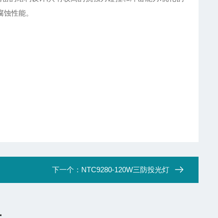
腐蚀性能。
下一个：
NTC9280-120W三防投光灯