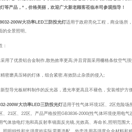
爆灯等产品，*，价格美丽，欢迎广大新老顾客莅临本司参观指导！
9032-200W大功率LED三防投光灯
适用于政府亮化工程，商业场所
面的全景照明。
性：
体采用了优质铝合金制作,散热效率更高;并且背面采用栅格条纹空气强
用精密磨具压铸的灯体，组合紧密,有效防止杂质的侵入;
用新型导光板材料制作的反光器，透光率更高且不褪色，安装维护方
032-200W大功率LED三防投光灯
适用于性气体环境1区、2区危险场所；
0区、21区、22区。产品严格按照GB3836-2000(性气体环境使
用气体放电灯泡和高反射率镜面反光镜,光效高、寿命长,照明范围大
、照明特性和光强度的实际需要选配。外壳选用高强度合金材料和精