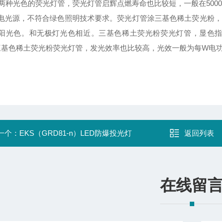
光色的荧光灯管，荧光灯管启辉点燃寿命也比较短，一般在5000小
电光源，不符合绿色照明技术要求。荧光灯管涂三基色稀土荧光粉，
阳光色。和无极灯光色相近。三基色稀土荧光粉荧光灯管，显色指数
三基色稀土荧光粉荧光灯管，发光效率也比较高，光效一般为每W电功
一个：
EKS（GRD81-n）LED防爆投光灯
返回列表
在线留