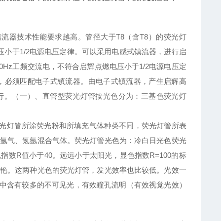
流器技术性能要求越高。管径大于T8（含T8）的荧光灯
电压小于1/2电源电压定律。可以采用电感式镇流器，进行启
0Hz工频交流电，不符合启辉点燃电压小于1/2电源电压定
，必须匹配电子式镇流器。由电子式镇流器，产生启辉高
行。（一）、直管型荧光灯管按光色分为：三基色荧光灯
光灯管所涂荧光粉和所填充气体种类不同，荧光灯管所表
氩气、氪氩混合气体。荧光灯管光色为：冷白日光色荧光
数R值小于40。远远小于太阳光，显色指数R=100的标
艳。这两种光色的荧光灯管，发光效率也比较低。光效一
光谱中含有较多的不可见光，有效瞳孔流明（有效视觉光效）