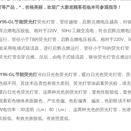
灯等产品，*，价格美丽，欢迎广大新老顾客莅临本司参观指导！
Y95-GL节能荧光灯
荧光灯管，管径越细，启辉点燃电压越高，对镇
辉点燃电压较低。相对于220V、50Hz工频交流电，符合启辉点燃
运行。管径小于T8的荧光灯管，启辉点燃电压较高。相对于220V、5
能采用电感式镇流器，进行启辉点燃运行。管径小于T8的荧光灯管
荧光灯管击穿点燃。尔后，由电子式镇流器，驱动荧光灯管点燃运
RY95-GL节能荧光灯
冷白日光色荧光灯管，暖白日光色荧光灯管。荧
色就不同。其技术品质也有很大差别。荧光灯管涂卤素荧光粉，填充
暖白日光色荧光灯管。这两种光色的荧光灯管，显色性能较低，显色指
观看彩色物体表面颜色，产生色偏。色彩偏青、偏灰，色彩暗淡不鲜
W电功率：30流明（Lm）40（Lm）。这两种光色的荧光灯管，
比较低。有效光效较低。有效照度低。