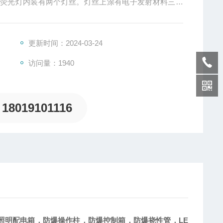
。荧光灯内装有两个灯丝。灯丝上涂有电子发射材料三元
电子粉。在交流电压作用下，灯丝交替地作为阴极和阳
细，光效越高，节电效果越好。
更新时间：2024-03-24
访问量：1940
18019101116
LE
照明配电箱，防爆操作柱，防爆控制箱，防爆挠性管，