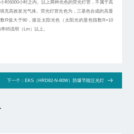
时6000小时之内。以上两种光色的荧光灯管，不属于高
填充高效发光气体。荧光灯管光色为，三基色合成的高显
R值大于80，接近太阳光色（太阳光的显色指数R=10
率65流明（Lm）以上。
下一个：
EKS（HRD82-N-80W）防爆节能泛光灯
言