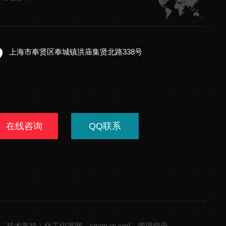
上海市奉贤区奉城镇洪庙集贤北路338号
在线咨询
QQ联系
技术支持：化工仪器网
sitemap.xml
管理登录