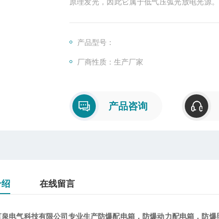
原理发光，因此它属于低气压弧光放电光源
碳酸盐（碳酸钡、碳酸锶和碳酸钙），俗称
极。灯管内壁涂有荧光粉。荧光灯管，管径越
产品型号：
厂商性质：生产厂家
产品咨询
介绍
在线留言
言泉电气科技有限公司专业生产防爆配电箱，防爆动力配电箱，防爆