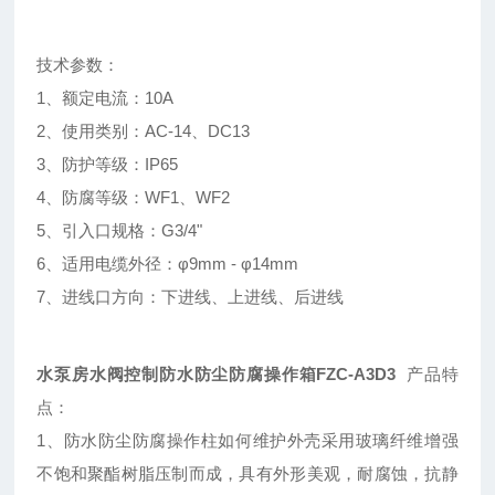
技术参数：
1、额定电流：10A
2、使用类别：AC-14、DC13
3、防护等级：IP65
4、防腐等级：WF1、WF2
5、引入口规格：G3/4"
6、适用电缆外径：φ9mm - φ14mm
7、进线口方向：下进线、上进线、后进线
水泵房水阀控制防水防尘防腐操作箱FZC-A3D3
产品特
点：
1、防水防尘防腐操作柱如何维护外壳采用玻璃纤维增强
不饱和聚酯树脂压制而成，具有外形美观，耐腐蚀，抗静