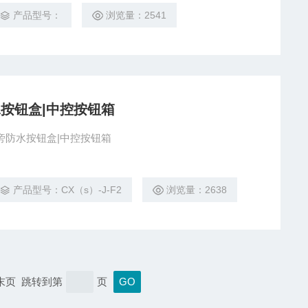
强度，按钮的功用能够两单元自由组合，防爆指示灯选用特
产品型号：
浏览量：2541
按钮盒|中控按钮箱
机旁防水按钮盒|中控按钮箱
产品型号：CX（s）-J-F2
浏览量：2638
 末页 跳转到第
页