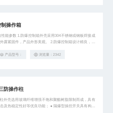
防控制操作箱
操作箱性能参数 1.防爆控制箱外壳采用304不锈钢或钢板焊接成
品外形美观。 2.防爆控制箱设计精良，安
3.箱体图纸可由贵公司提供，或由我公司代为制作.
产品型号：
浏览量：2342
锈钢三防操作柱
三防操作柱外壳选用玻璃纤维增强不饱和聚酯树脂限制而成，具有
击及热稳定性好等优良功能； ● 隔爆型操控开关具有构造
能力强、寿命长，并有多种功用供用户选配；防爆按钮选用