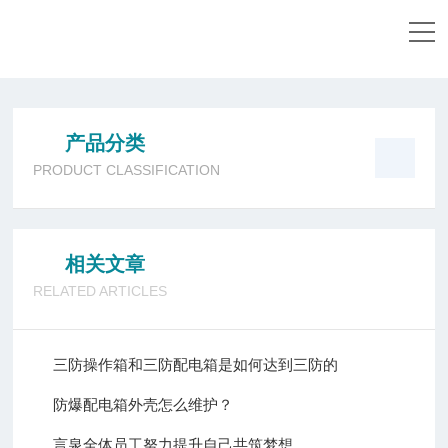
当前位置：
首页
-
产品中心
-
三防操作柱
-
FZC-S三防操
作柱
产品分类
PRODUCT CLASSIFICATION
相关文章
RELATED ARTICLES
三防操作箱和三防配电箱是如何达到三防的
防爆配电箱外壳怎么维护？
言泉全体员工努力提升自己共筑梦想