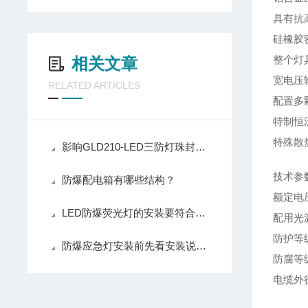
具有抗
硅橡胶
整个灯
相关文章
宽电压
RELATED ARTICLES
配置多
特制恒
特殊散
影响GLD210-LED三防灯珠封装取光效率的四大要素
技术参
防爆配电箱有哪些结构？
额定电压
LED防爆荧光灯的安装要符合的规定说明
配用光源:
防护等级
防爆应急灯安装前先看安装说明书
防腐等级
电缆外
多种