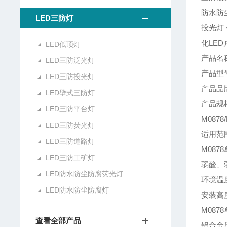
防水防尘
LED三防灯
投光灯 
化LED
LED低顶灯
产品名称
LED三防泛光灯
产品型号:
LED三防投光灯
产品品
LED壁式三防灯
产品规格:
LED三防平台灯
M087
LED三防荧光灯
适用范围
LED三防道路灯
M08
LED三防工矿灯
弱酸、
LED防水防尘防腐荧光灯
环境温度-
LED防水防尘防腐灯
安装高度
M087
查看全部产品
铝合金