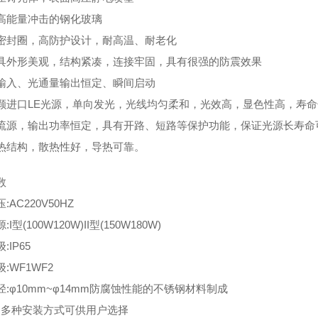
高能量冲击的钢化玻璃
密封圈，高防护设计，耐高温、耐老化
具外形美观，结构紧凑，连接牢固，具有很强的防震效果
输入、光通量输出恒定、瞬间启动
颗进口LE光源，单向发光，光线均匀柔和，光效高，显色性高，寿命
流源，输出功率恒定，具有开路、短路等保护功能，保证光源长寿命
热结构，散热性好，导热可靠。
数
:AC220V50HZ
I型(100W120W)II型(150W180W)
:IP65
:WF1WF2
径:φ10mm~φ14mm防腐蚀性能的不锈钢材料制成
安装方式可供用户选择