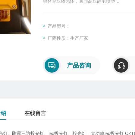
铝合金压铸壳体，表面高压静电喷塑
具有抗高能量冲击的钢化玻璃
硅橡胶密封圈，高防护设计，耐高温、耐老化
整个灯具外形美观，结构紧凑，连接牢固，具
产品型号：
宽电压输入、光通量输出恒定、瞬间启动
厂商性质：生产厂家
配置多颗进口LE光源，单向发光，光线均匀柔
产品咨询
介绍
在线留言
灯、防震三防投光灯、led投光灯、投光灯、大功率led投光灯 CZT6900