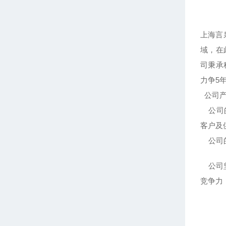
上海言
域，在
司秉承
力争5
公司产
公司的
客户及
公司的
公司坚
竞争力