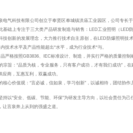
泉电气科技有限公司创立于奉贤区奉城镇洪庙工业园区，公司专长于
此基础上专注于三大类产品研发制造与销售：LED工业照明（LED防
科技创新的发展理念，大力推行技术自主原创，在LED防爆照明技术
年内技术水平及产品性能超出*水平，成为行业技术*与。
品严格按照GB3836、IEC标准设计、制造，并实行严格的质量控
宗旨：“品质为核，专业服务，只有客户成功，才有我们成功”，在
供应商，互惠互利，双赢成功。
核心价值观：“言必诚，信如泉，学习创新”，以诚相待，团结协作
持以“安全、低碳、节能、环保”为研发主导方向，以社会责任为己任
，让言泉奔上从到的强盛之道。