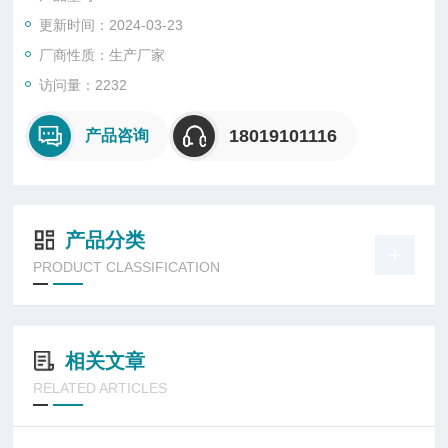
1、G9951高亮度LED顶灯超宽工作电压，确保在恶劣电压波动
更新时间：2024-03-23
环境下提供正常稳定照明。
厂商性质：生产厂家
2、G9951高亮度LED顶灯LED光源，确保灯具瞬间冷启动和热
访问量：2232
启动。
18019101116
产品咨询
3、G9951高亮度LED顶灯一体化铝合金型材结构，轻便、抗冲
击性能好，可在振动、冲击等环境下可靠稳定工作。
产品分类
PRODUCT CLASSIFICATION
相关文章
RELATED ARTICLES