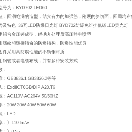
号为：BYD702-LED60
征：圆润饱满的造型，结实有力的加强筋，刚硬的斜切面，圆周均布的
及特色 36瓦LED防爆日光灯 BYD702防爆免维护低碳LED荧光灯
用铝合金压铸成型，经抛丸处理后高压静电喷塑
用螺纹和链接结合的防爆结构，防爆性能优良
固件采用高防腐性能的不锈钢材质
用钢管或者电缆布线，并有多种安装方式
数：
GB3836.1 GB3836.2等等
ExdIICT6GB/DIP A20.T6
AC110V-AC264V 50/60HZ
20W 30W 40W 50W 60W
源：LED
：》110 lm/w
：》0.95