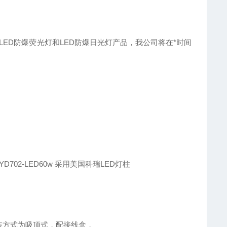
需要LED防爆荧光灯和LED防爆日光灯产品，我公司将在*时间
0w BYD702-LED60w 采用美国科瑞LED灯柱
安装方式为吸顶式，配接线盒，