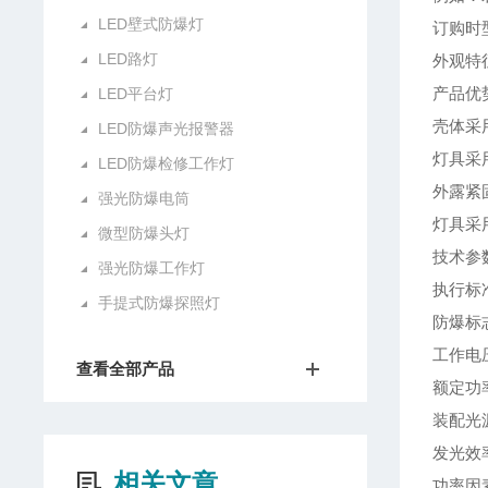
LED壁式防爆灯
订购时型
LED路灯
外观特
产品优势
LED平台灯
壳体采
LED防爆声光报警器
灯具采
LED防爆检修工作灯
外露紧
强光防爆电筒
灯具采
微型防爆头灯
技术参
强光防爆工作灯
执行标准：
手提式防爆探照灯
防爆标志：
工作电压：
查看全部产品
额定功率：
装配光
发光效率
相关文章
功率因素