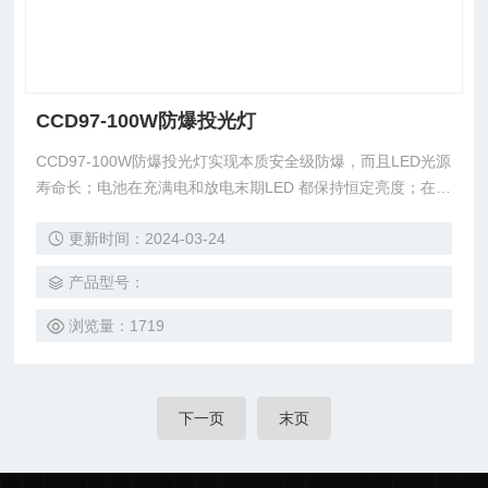
CCD97-100W防爆投光灯
CCD97-100W防爆投光灯实现本质安全级防爆，而且LED光源
寿命长；电池在充满电和放电末期LED 都保持恒定亮度；在灯
壳上设置散热装置，可以实现LED模组的有效散热，保证了使
更新时间：2024-03-24
用稳定性，适用于煤矿、石油、铁路、防汛等多种行业照明。
产品型号：
浏览量：1719
下一页
末页