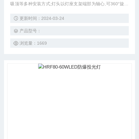
吸顶等多种安装方式;灯头以灯座支架端部为轴心,可360°旋转
照明,并可在16°的范围内左右转动照明,满足不同工作现场对照
更新时间：2024-03-24
明角度的需要。 省去了频繁更换灯泡的烦恼和不便。采用两
腔隔爆结构，在易燃易爆危险场所使用更安全。
产品型号：
浏览量：1669