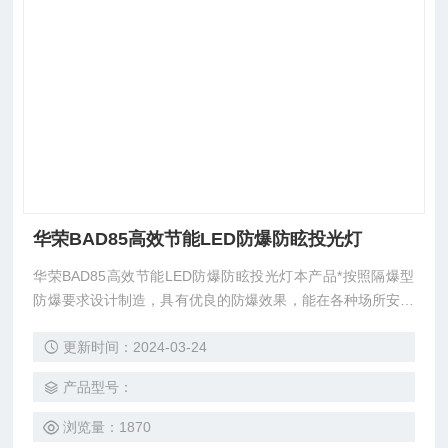
华荣BAD85高效节能LED防爆防眩投光灯
华荣BAD85高效节能LED防爆防眩投光灯本产品*按照隔爆型
防爆要求设计制造，具有优良的防爆效果，能在各种场所安全
可靠工作. 外壳采用优质铝合金压铸成型，强度高，表面高压
更新时间：2024-03-24
静电喷塑和密封工艺能防雨淋、喷水.灯具外壳不腐蚀、生
锈，耐腐蚀性强，防腐等级达到WF2.
产品型号：
浏览量：1870