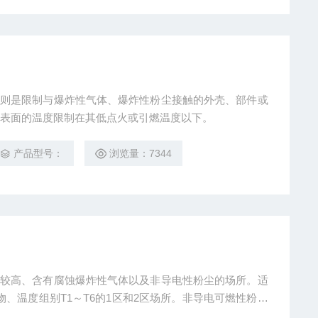
原则是限制与爆炸性气体、爆炸性粉尘接触的外壳、部件或
表面的温度限制在其低点火或引燃温度以下。
产品型号：
浏览量：7344
求较高、含有腐蚀爆炸性气体以及非导电性粉尘的场所。适
合物、温度组别T1～T6的1区和2区场所。非导电可燃性粉尘
BLD110-16x适用于石油开采、炼油、化工、、船舶、电力