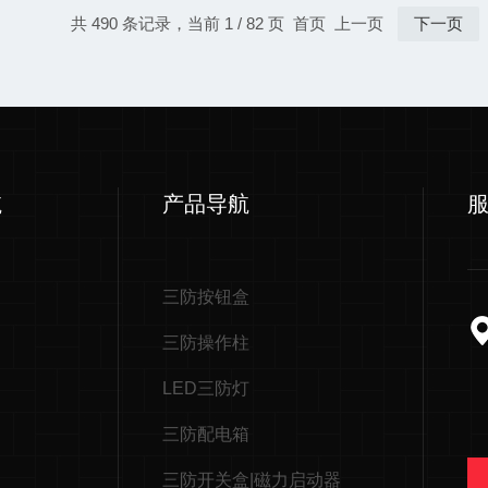
共 490 条记录，当前 1 / 82 页 首页 上一页
下一页
航
产品导航
三防按钮盒
三防操作柱
LED三防灯
三防配电箱
三防开关盒|磁力启动器