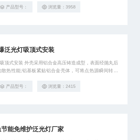
产品型号：
浏览量：3958
防爆泛光灯吸顶式安装
铸造成型，表面经抛丸后
的散热性能;铝基板紧贴铝合金壳体，可将点热源瞬间转换
利于热量迅速分散，提高散热效率;壳体表面具有分流分散
热片密度高，大大提供散热面积，充分保证LED的散热要
产品型号：
浏览量：2415
爆应急节能免维护泛光灯厂家