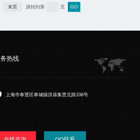
末页
跳转到第
页
服务热线
上海市奉贤区奉城镇洪庙集贤北路338号
在线咨询
QQ联系