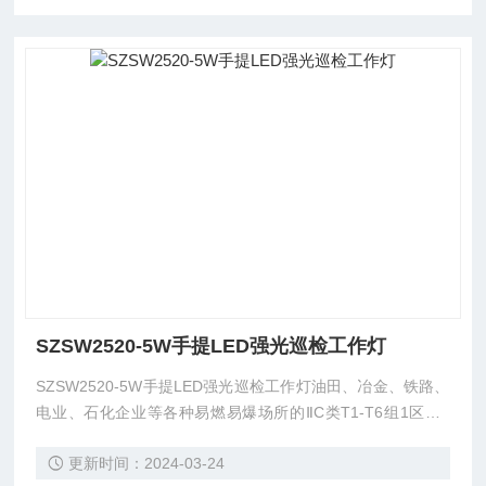
SZSW2520-5W手提LED强光巡检工作灯
SZSW2520-5W手提LED强光巡检工作灯油田、冶金、铁路、
电业、石化企业等各种易燃易爆场所的ⅡC类T1-T6组1区、2
区、、水下及其他工作现场提供移动照明。已通过国家有关机
更新时间：2024-03-24
构防爆认证，隔爆型防爆等级，*按照国家防爆标准生产，可