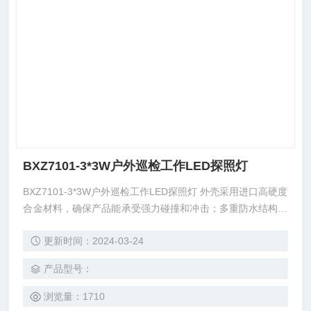
BXZ7101-3*3W户外巡检工作LED探照灯
BXZ7101-3*3W户外巡检工作LED探照灯 外壳采用进口高硬度
合金材料，确保产品能承受强力碰撞和冲击；多重防水结构，
防水性能优良，可在各种恶劣环境下使用。体积小、重量轻、
更新时间：2024-03-24
结构精巧、轻盈美观；可手持、斜挎、吊挂等多种携带方式，
满足各种工作需求。
产品型号：
浏览量：1710