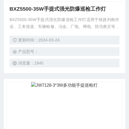
BXZ5500-35W手提式强光防爆巡检工作灯
BXZ5500-35W手提式强光防爆巡检工作灯适用于铁路列检作
业、工务巡道、车辆检修、冶金、厂电、网电、防汛救灾等行
业的巡查作业、设备检修等各种现场提供长时间工作和应急照
更新时间：2024-03-24
明。 采用优化的结构设计和特制的进口防弹胶材料，确保产
品可经受强力冲击，密封性能好，在雨雪等恶劣天气环境下可
产品型号：
正常工作。
浏览量：1845