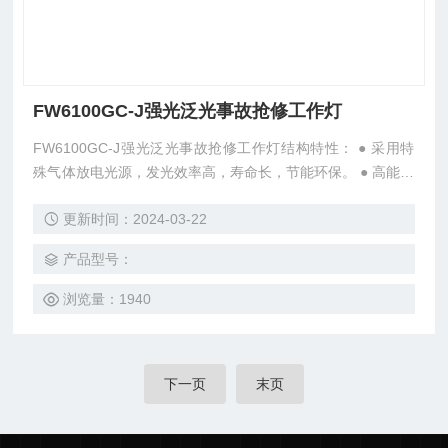
FW6100GC-J强光泛光事故抢修工作灯
FW6100GC-J强光泛光事故抢修工作灯结构特性： ● 采用特
殊气体放电光源，发光效率高，寿命长，节能环保。 ● 高能无
记忆电池可随时充电，一次充电后半年内储电量不低于满容量
更新时间：2024-03-22
的85%，两年内储电量不低于满容量的55%，并设有低电压放
电保护，可靠保护电池过充过放。 ● 灯具整体采用全密性工艺
产品型号：
设计，防水防尘；特制合金外壳和防弹胶外壳确保灯具能经受
强力碰撞和冲击。
浏览量：1940
下一页
末页