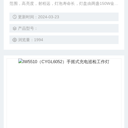
范围，高亮度，射程远，灯泡寿命长，灯盘由两盏150W金卤
灯灯头组成。 灯具采用两节伸缩气杆作为升降调节方式，Z大
更新时间：2024-03-23
升起高度3米；每盏灯可单独做上下、左右调节，整个灯盘以
伸缩气杆为轴心做360°水平旋转。
产品型号：
浏览量：1994