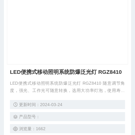
LED便携式移动照明系统防爆泛光灯 RGZ8410
LED便携式移动照明系统防爆泛光灯 RGZ8410 随意调节角
度，强光、工作光可随意转换，选用大功率灯泡，使用寿命
长，发光效率高，标准配置为聚光照明。灯具下部的高能电池
更新时间：2024-03-24
容量大、性能优、自放电率低，可随时充电；小巧轻便，易拆
卸更换。
产品型号：
浏览量：1662