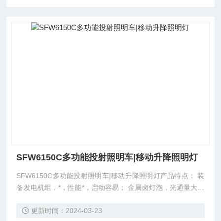
SFW6150C多功能投射照明车|移动升降照明灯
SFW6150C多功能投射照明车|移动升降照明灯产品特点： 装
备发电机组，*，性能*，启动容易； 金属卤灯泡，光通量大，
寿命长； 采用任意可调防倒机构，安全稳固； 减速自刹型升
更新时间：2024-03-23
降机构，升降灵活，随时自动锁定； 配置SIEMENS/LG电气