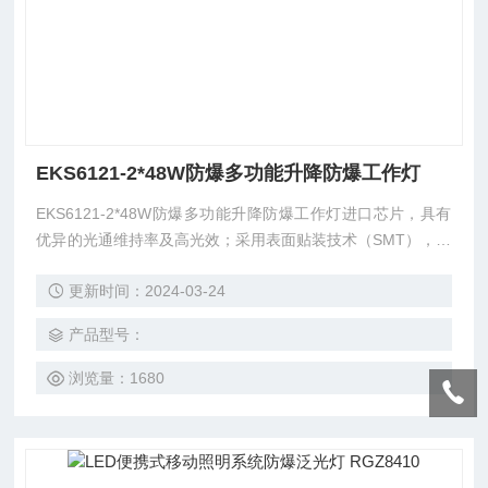
EKS6121-2*48W防爆多功能升降防爆工作灯
EKS6121-2*48W防爆多功能升降防爆工作灯进口芯片，具有
优异的光通维持率及高光效；采用表面贴装技术（SMT），大
幅度提高导热性能；精心设计蜂窝状配光结构，并配备纳米反
更新时间：2024-03-24
光材料，有效提高灯具的效率.[驱动系统特点]具采用横流驱
动，具有短路、过压保护功能；EA型可作为正常工作照明，
产品型号：
具有应急功能；EB型单纯作为应急照明，平时处于关闭状态.
A、B型在主电断电时均可立即启动应急照明。
浏览量：1680