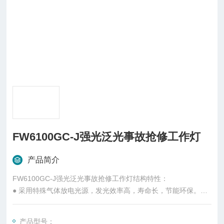
FW6100GC-J强光泛光事故抢修工作灯
产品简介
FW6100GC-J强光泛光事故抢修工作灯结构特性：
● 采用特殊气体放电光源，发光效率高，寿命长，节能环保。
● 高能无记忆电池可随时充电，一次充电后半年内储电量不低于
满容量的85%，两年内储电量不低于满容量的55%，并设有低电
产品型号：