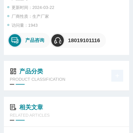
压放电保护，可靠保护电池过充过放。
更新时间：2024-03-22
● 灯具整体采用全密性工艺设计，防水防尘；特制合金外壳和防
弹胶外壳确保灯具能经受强力碰撞和冲击。
厂商性质：生产厂家
访问量：1943
18019101116
产品咨询
产品分类
PRODUCT CLASSIFICATION
相关文章
RELATED ARTICLES