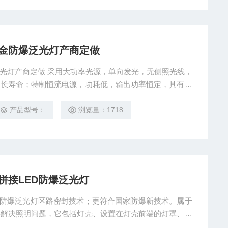
铝合金防爆泛光灯产商定做
防爆泛光灯产商定做 采用大功率光源，单向发光，无侧照光线，
，长寿命；特制恒流电源，功耗低，输出功率恒定，具有开
产品型号：
浏览量：1718
金拼接LED防爆泛光灯
接LED防爆泛光灯区路密封技术；更符合国家防爆新技术。属于
要解决照明问题，它包括灯壳、设置在灯壳前端的灯罩、设
置于灯壳表面的开关，