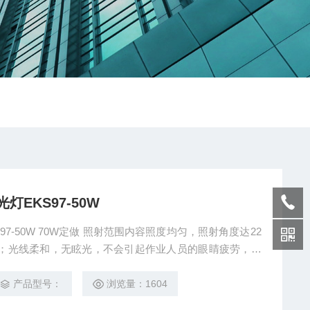
EKS97-50W
97-50W 70W定做 照射范围内容照度均匀，照射角度达22
用；光线柔和，无眩光，不会引起作业人员的眼睛疲劳，提
，耗电量仅为金卤灯的40%。采用散热结构。
产品型号：
浏览量：1604