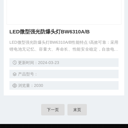
LED微型强光防爆头灯BW6310A/B
LED微型强光防爆头灯BW6310A/B性能特点 l高效可靠：采用
锂电池无记忆、容量大、寿命长、性能安全稳定，自放电率
低，可随时充放电；大功率LED，耗能少、光效高、寿命长达
更新时间：2024-03-23
10万小时，免除了频繁换灯泡的现像。
产品型号：
浏览量：2030
下一页
末页