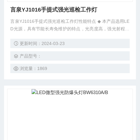
言泉YJ1016手提式强光巡检工作灯
言泉YJ1016手提式强光巡检工作灯性能特点 ◆ 本产品选用LE
D光源，具有节能长寿免维护的特点，光亮度高，强光射程达
500米，有效照距300米，强光连续点灯时长约10 小时，亮度
更新时间：2024-03-23
*，工作光连续点灯时长20小时，*了长时间当班、作业、巡查
的需要，该灯还设有一次充电可连续点50小时的超长工作光和
产品型号：
频闪光功能。
浏览量：1869