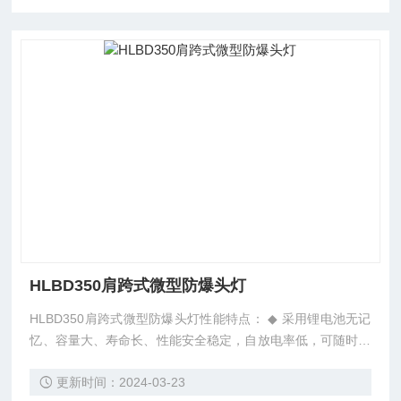
HLBD350肩跨式微型防爆头灯
HLBD350肩跨式微型防爆头灯性能特点： ◆ 采用锂电池无记
忆、容量大、寿命长、性能安全稳定，自放电率低，可随时充
放电；大功率LED，耗能少、光效高、寿命长达10万小时，免
更新时间：2024-03-23
除了频繁换灯泡的现像。 ◆ 该灯设有强光、工作光、暴闪