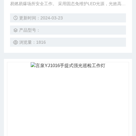
易燃易爆场所安全工作。 采用固态免维护LED光源，光效高、
寿命长，平均使用寿命长达10万小时。 具有工作光、强光两
更新时间：2024-03-23
种光源，通过按压按钮可进行自由转换。 智能化的电量显示
和低电压警示功能设计，可随时查询电池电量，当电量不足
产品型号：
时，灯具会自动提示进行充电。
浏览量：1816