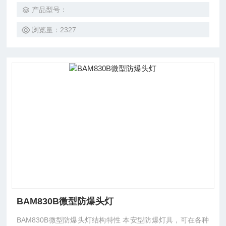
光、电量实时监测4项功能，强光通量300流明,连续工作时间
产品型号：
可达5小时以上，工作光连续工作时间达10小时以上，产品结
构设计上实现了照射方向无级调节，焦聚无级调节功能，*适
浏览量：2327
用
BAM830B微型防爆头灯
BAM830B微型防爆头灯结构特性 本安型防爆灯具，可在各种