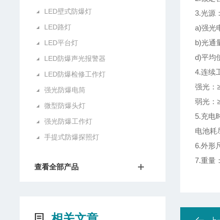
LED壁式防爆灯
3.光源
LED路灯
a)强光
b)光通
LED平台灯
d)平均
LED防爆声光报警器
4.连
LED防爆检修工作灯
强光：≥
强光防爆电筒
弱光：≥
微型防爆头灯
5.充
强光防爆工作灯
电池耗尽
手提式防爆探照灯
6.外形
7.重量
查看全部产品
相关文章