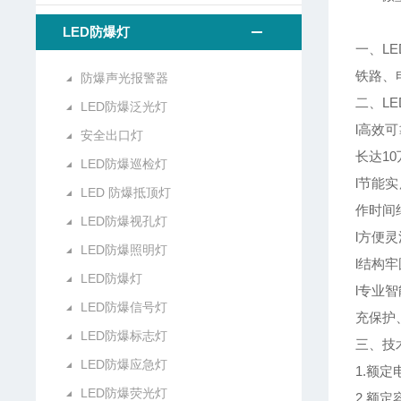
LED防爆灯
一、LE
铁路、
防爆声光报警器
二、LE
LED防爆泛光灯
l高效
安全出口灯
长达1
LED防爆巡检灯
l节能
LED 防爆抵顶灯
作时间
LED防爆视孔灯
l方便
LED防爆照明灯
l结构
LED防爆灯
l专业
LED防爆信号灯
充保护
LED防爆标志灯
三、技
LED防爆应急灯
1.额定
LED防爆荧光灯
2.额定