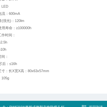
：LED
电流：600mA
量(强光)：120lm
使用寿命：≥100000h
续工作时间：
2.5h
10h
电时间：
后：≤16h
尺寸：长X宽X高：80x63x57mm
：105g