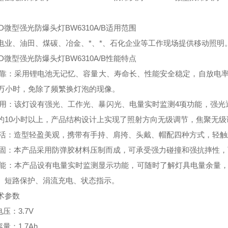
D微型强光防爆头灯BW6310A/B适用范围
电业、油田、煤碳、冶金、*、*、石化企业等工作现场提供移动照明
D微型强光防爆头灯BW6310A/B性能特点
可靠：采用锂电池无记忆、容量大、寿命长、性能安全稳定，自放电率
0万小时，免除了频繁换灯泡的现像。
实用：该灯设有强光、工作光、暴闪光、电量实时监测4项功能，强光通
约10小时以上，产品结构设计上实现了照射方向无级调节，焦聚无级
灵活：造型轻盈美观，携带有手持、肩挎、头戴、帽配四种方式，轻
牢固：本产品采用防弹胶材料压制而成，可承受强力碰撞和强抗摔性
智能：本产品设有电量实时监测显示功能，可随时了解灯具电量余量
、短路保护、涓流充电、状态指示。
术参数
电压：3.7V
容量：1.7Ah