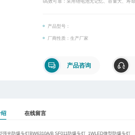
l高效可靠：采用锂电池无记忆、容量大、寿
率LED，耗能少、光效高、寿命长达10万小
产品型号：
厂商性质：生产厂家
产品咨询
介绍
在线留言
型强光防爆头灯BW6310A/B SF011防爆头灯 1WLED微型防爆头灯