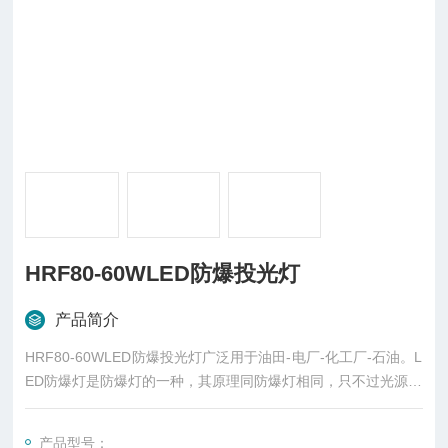
HRF80-60WLED防爆投光灯
产品简介
HRF80-60WLED防爆投光灯广泛用于油田-电厂-化工厂-石油。L
ED防爆灯是防爆灯的一种，其原理同防爆灯相同，只不过光源是
LED光源，是指为了防止点燃周围爆炸性混合物如爆炸性气体环
境、爆炸性粉尘环境、瓦斯气体等而采取的各种特定措施的灯
产品型号：