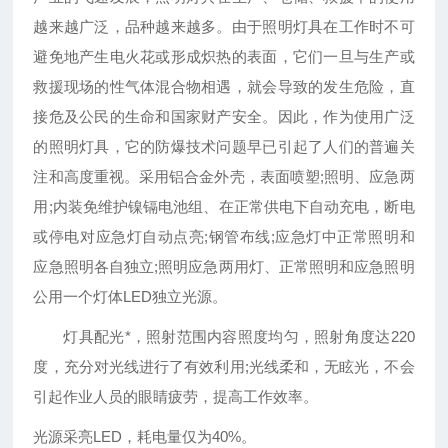
越来越广泛，品种越来越多。由于照明灯具在工作时不可
避免地产生电火花或形成炽热的表面，它们一旦与生产或
救援现场的性气体混合物相遇，就会导致的发生危险，直
接危及公民的生命和国家财产安全。因此，作为使用广泛
的照明灯具，它的防爆技术问题早已引起了人们的普遍关
注和高度重视。采用铝合金外壳，表面喷塑;照明、应急两
用;内装免维护镍镉电池组、在正常供电下自动充电，断电
或停电对应急灯自动点亮;钢管布线;应急灯中正常照明和
应急照明各自独立;照明应急两用灯、正常照明和应急照明
公用一个灯体LED独立光源。
灯具配光*，照射范围内容照度均匀，照射角度达220
度，充分对光线进行了有效利用;光线柔和，无眩光，不会
引起作业人员的眼睛疲劳，提高工作效率。
光源采亮LED，耗电量仅为40%。