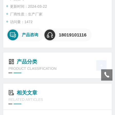
?适用于石油采炼、储存、化工、医药、及军事设施等爆炸性危
更新时间：2024-03-22
险环境；
? 主要用于化学反应容器照明；
厂商性质：生产厂家
? 支架式安装时可用作小范围投光照明；
访问量：1472
? 采用高亮节能LED光源，
18019101116
产品咨询
产品分类
PRODUCT CLASSIFICATION
相关文章
RELATED ARTICLES