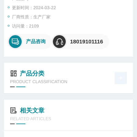
4、优化的结构设计，轻质合金外壳，防尘防水，抗冲击， 确保
更新时间：2024-03-22
灯具实现免维护，避免维护中的不安全因素。
厂商性质：生产厂家
访问量：2109
18019101116
产品咨询
产品分类
PRODUCT CLASSIFICATION
相关文章
RELATED ARTICLES