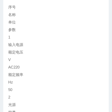
序号
名称
单位
参数
1
输入电源
额定电压
V
AC220
额定频率
Hz
50
2
光源