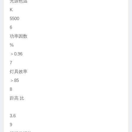
光源色温
K
5500
6
功率因数
%
＞0.96
7
灯具效率
＞85
8
距高 比
3.6
9