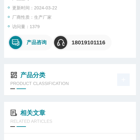
*按防爆要求设计制造，能在易燃易爆危险场所安全可靠工作；
更新时间：2024-03-22
维护，光线柔和均匀、无眩光、避免作业人员的眼睛疲劳，提高
工作效率。耗电量仅为同光通量白炽灯的20%，经济环保
厂商性质：生产厂家
访问量：1379
18019101116
产品咨询
产品分类
PRODUCT CLASSIFICATION
相关文章
RELATED ARTICLES