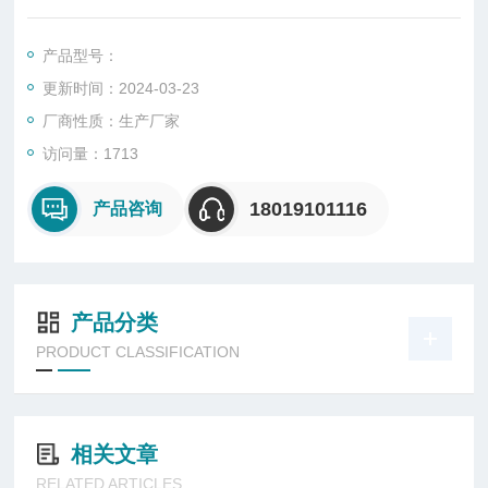
外壳采用铝合金压铸成型，经抛丸处理后高压静电喷塑；
透明皂采用聚碳酸酯材料，透光率高，抗冲击，抗光老化；
产品型号：
可配装高亮度LED光源或三基色环形荧光灯，性能稳定可靠；
更新时间：2024-03-23
高亮度LED光源体积小、光效高、功耗低、理论寿命长达100000
小时；
厂商性质：生产厂家
复合型结构设计，接线腔采用增安型结构，电源连接方便快捷
访问量：1713
18019101116
产品咨询
产品分类
PRODUCT CLASSIFICATION
相关文章
RELATED ARTICLES