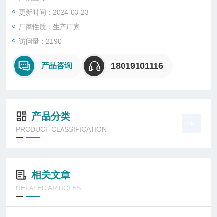
* 信号光控制：无论电源启动或关闭，长按开关按钮5秒左右，灯
更新时间：2024-03-23
具进入信号指示模式；再次按压开关按钮，电源关闭。
厂商性质：生产厂家
访问量：2190
18019101116
产品咨询
产品分类
PRODUCT CLASSIFICATION
相关文章
RELATED ARTICLES