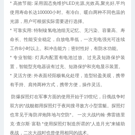
* 高效节能: 采用固态免维护LED光源,光效高,聚光好,平均
使用寿命长达100000小时。有冷白、暖白两种不同色温的
光源，用户可根据实际需要进行选择。
* 可靠实用: 特制镍氢电池组无记忆、无污染、容量高、寿
命长、性能安全稳定，自放电率低，一次充电强光可连续
工作8小时以上。和冲击能力；密封性好，有防水功能。
* 专业智能: 灯具内配置有电池过放、过充及短路保护装
置，智能型充电器设有过充、短路保护和充电显示装置。
* 灵活方便: 外表面经阳极氧化处理，造型轻盈美观，携带
有手持、肩挎两种方式，携带方便，操作灵活。
防爆探照灯在军事方面的使用开始于19世纪，日俄战争时
双方的*战舰都用探照灯于夜间搜寻敌方小型雷艇。探照灯
也常见于海防岸炮阵地与空防*。 一次大战约翰·弗雷德里
克·查尔斯·富勒 *使用探照灯制造所谓的“人造月光”来辅助
夜战，二次大战时也曾使用相同的战术。