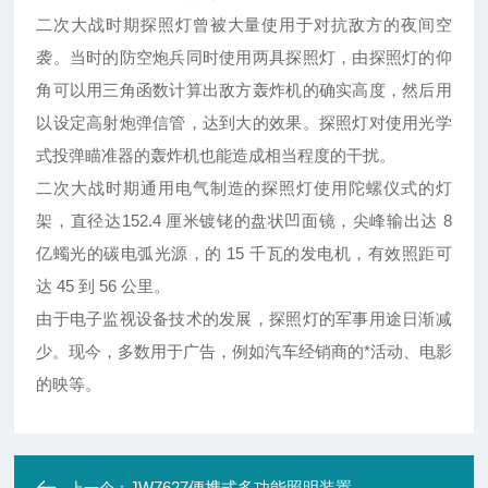
二次大战时期探照灯曾被大量使用于对抗敌方的夜间空
袭。当时的防空炮兵同时使用两具探照灯，由探照灯的仰
角可以用三角函数计算出敌方轰炸机的确实高度，然后用
以设定高射炮弹信管，达到大的效果。探照灯对使用光学
式投弹瞄准器的轰炸机也能造成相当程度的干扰。
二次大战时期通用电气制造的探照灯使用陀螺仪式的灯
架，直径达152.4 厘米镀铑的盘状凹面镜，尖峰输出达 8
亿蠋光的碳电弧光源，的 15 千瓦的发电机，有效照距可
达 45 到 56 公里。
由于电子监视设备技术的发展，探照灯的军事用途日渐减
少。现今，多数用于广告，例如汽车经销商的*活动、电影
的映等。
JW7627便携式多功能照明装置