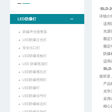
·
BLD-
详细介绍
LED防爆灯
适用区
光源类型
防爆声光报警器
额定功率
LED防爆泛光灯
额定电压
安全出口灯
防爆标志:
LED防爆巡检灯
适用高度
LED 防爆抵顶灯
BLD
LED防爆视孔灯
值班室
LED防爆照明灯
产品
LED防爆灯
光学系
LED防爆信号灯
采用表
LED防爆标志灯
精心设
LED防爆应急灯