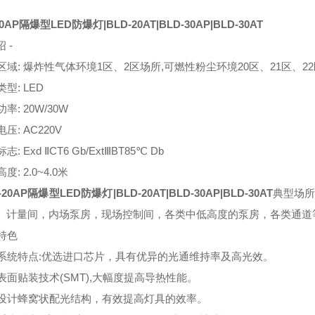
20AP隔爆型LED防爆灯|BLD-20AT|BLD-30AP|BLD-30AT
 -
域: 爆炸性气体环境1区、2区场所,可燃性粉尘环境20区、21区、2
: LED
: 20W/30W
: AC220V
 Exd ⅡCT6 Gb/ExtⅢBT85℃ Db
: 2.0~4.0米
-20AP隔爆型LED防爆灯|BLD-20AT|BLD-30AP|BLD-30AT
典型场所
、计量间，内场泵房，现场控制间，各类中低高度的泵房，各类通道
特色
统特点:优选进口芯片，具有优异的光通维持率及高光效。
面贴装技术(SMT),大幅度提高导热性能。
计蜂窝状配光结构，有效提高灯具的效率。