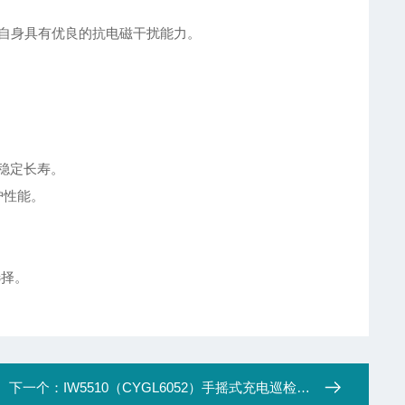
自身具有优良的抗电磁干扰能力。
稳定长寿。
护性能。
选择。
下一个：
IW5510（CYGL6052）手摇式充电巡检工作灯