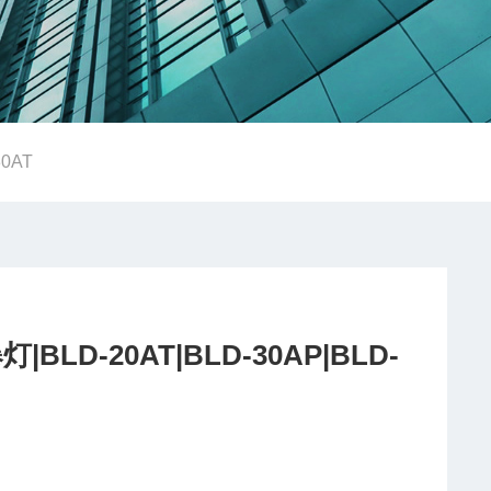
30AT
BLD-20AT|BLD-30AP|BLD-