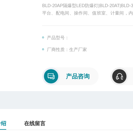
BLD-20AP隔爆型LED防爆灯|BLD-20AT|BL
平台、配电间、操作间、值班室、计量间，
等。船舶;船舶内，涂装内，配电间，操作间，
产品型号：
厂商性质：生产厂家
产品咨询
介绍
在线留言