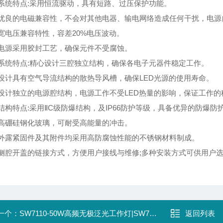
统特点:采用恒流驱动，具有短路、过压保护功能。
良的电磁兼容性，不会对其他电器、输电网络造成任何干扰，电源
宽电压兼容特性，容差20%电压波动。
源采用胶封工艺，确保元件不受腐蚀。
统特点:精心设计三腔独立结构，确保各电子元器件稳定工作。
计具有空气导流结构的散热导风槽，确保LED光源的使用寿命。
计独立的电源腔结构，电源工作不受LED热量的影响，保证工作的
构特点:采用ⅡC级防爆结构，及IP66防护等级，具备优异的防爆防
硼硅钢化玻璃，可耐受高能量的冲击。
露紧固件及其附件均采用高防腐蚀性能的不锈钢材料制成。
腔开盖的链接方式，方便用户接线与维修;多种安装方式可供用户
一个：
SW7110-50W高频无极泛光工作灯|SW7110-40W|SW7110-60W
返回列表