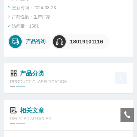
体亮化、酒店、码头、加油站、足球场、高尔夫球场、绿化景观
更新时间：2024-03-23
城市高杆照明、展览馆、体育馆及其他需要照明的场所。
厂商性质：生产厂家
访问量：1581
18019101116
产品咨询
产品分类
PRODUCT CLASSIFICATION
相关文章
RELATED ARTICLES