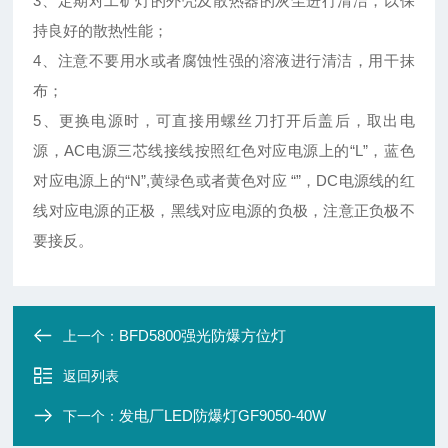
3、定期对工矿灯的外壳及散热器的灰尘进行清洁，以保
持良好的散热性能；
4、注意不要用水或者腐蚀性强的溶液进行清洁，用干抹
布；
5、更换电源时，可直接用螺丝刀打开后盖后，取出电
源，AC电源三芯线接线按照红色对应电源上的“L”，蓝色
对应电源上的“N”,黄绿色或者黄色对应 “”，DC电源线的红
线对应电源的正极，黑线对应电源的负极，注意正负极不
要接反。
BFD5800强光防爆方位灯
上一个：
返回列表
发电厂LED防爆灯GF9050-40W
下一个：