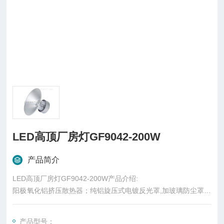
LED高顶厂房灯GF9042-200W
产品简介
LED高顶厂房灯GF9042-200W产品介绍:
阳极氧化铝挤压散热器；纯铝旋压式电镀反光罩,加玻璃防尘罩；
透镜光源密封罩；高效率恒流源；*散热设计。
适用于码头、工地、厂房、立体交通照明、球场、建筑工地、楼
产品型号：