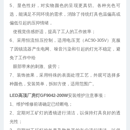
5、显色性好，对实物颜色的呈现更真切。各种光色可
选，能满足不同环境的需求，消除了传统灯具色温偏高或
偏低引起的压抑情绪，
使视觉倍感舒适，提高了工人的工作效率；
6、采用恒流恒压控制，适用电压宽（AC90-305V）克服
了因镇流器产生电网、噪音污染和引起的灯光不稳定，避
免了工作中给
眼部带来的刺激、疲劳；
7、装饰效果，采用特殊的表面处理工艺，外观可选择多
种颜色，安装简单，拆卸方便，适用范围广。
LED高顶厂房灯GF9042-200W
安装维护注意事项：
1、维护维修前请确定已经断电；
2、定期对工矿灯的透镜进行清洁，以保持灯具良好的透
光性；