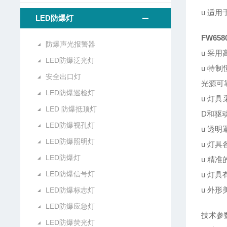
u 适
LED防爆灯
FW65
防爆声光报警器
u 采
LED防爆泛光灯
u 特
安全出口灯
光源可
LED防爆巡检灯
u 灯
LED 防爆抵顶灯
D和驱
LED防爆视孔灯
u 透
LED防爆照明灯
u 灯
LED防爆灯
u 精
LED防爆信号灯
u 灯
u 外
LED防爆标志灯
LED防爆应急灯
技术参
LED防爆荧光灯