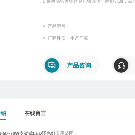
u 采用高强度铝合金压铸壳体，经抛丸后，高
u 特制恒流电源、高效、低功耗、输出功率
计等功能，能有效的保证LED光源可靠工作；
u 灯具采用一体化设计，并实现光源腔和电
产品型号：
速的散发出去，有效的延长LED和驱动
厂商性质：生产厂家
产品咨询
介绍
在线留言
80-50~70W支架式LED泛光灯
应用范围: