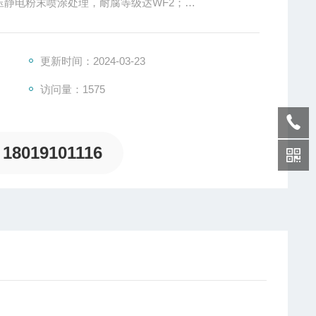
压静电粉末喷涂处理，耐腐等级达WF2；
恒定，并具有开路、短路、防雷、过热保护及抗干扰电网设
源腔两腔分离式设计结构，确保光源与电源产生的热量能迅
更新时间：2024-03-23
访问量：1575
18019101116