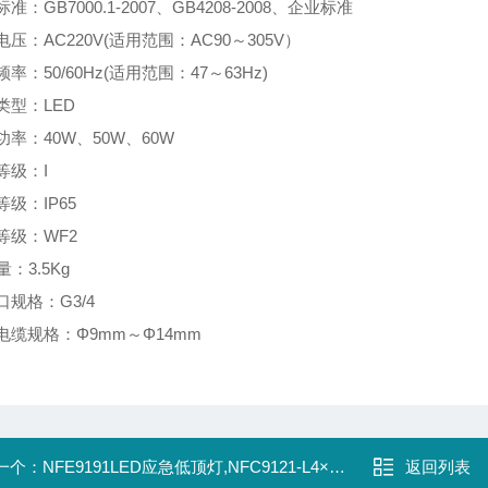
准：GB7000.1-2007、GB4208-2008、企业标准
电压：AC220V(适用范围：AC90～305V）
频率：50/60Hz(适用范围：47～63Hz)
类型：LED
功率：40W、50W、60W
等级：I
等级：IP65
等级：WF2
量：3.5Kg
口规格：G3/4
电缆规格：Φ9mm～Φ14mm
一个：
NFE9191LED应急低顶灯,NFC9121-L4×3W
返回列表