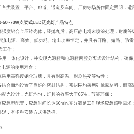
用于各类装置、平台、廊道、通道及车间、厂房等场所作固定照明，
80-50~70W支架式LED泛光灯
产品特点
用高强度铝合金压铸壳体，经抛丸后，高压静电粉末喷涂处理，耐腐等级
制恒流电源、高效、低功耗、输出功率恒定，并具有开路、短路、防雷
靠工作；
具采用一体化设计，并实现光源腔和电源腔两腔分离式设计结构，确保
动电源的使用寿命；
明罩采用高强度钢化玻璃，具有耐高温、耐剧热变等特性；
具各结合面均设置了良好的密封结构，密封圈均采用硅橡胶材料，耐高温
准的配光设计，光斑均匀，灯具的效率大于85%，节能环保；
具有应急型配置，应急时间长达60min,充分满足工作现场应急照明需求
形美观，有多种安装方式供选择。
数