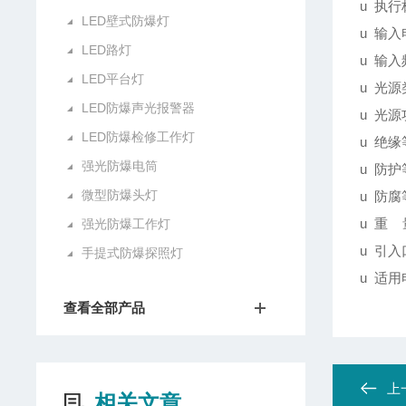
u 执行标
LED壁式防爆灯
u 输入
LED路灯
u 输入
LED平台灯
u 光源
LED防爆声光报警器
u 光源
LED防爆检修工作灯
u 绝缘
强光防爆电筒
u 防护
微型防爆头灯
u 防腐
u 重 
强光防爆工作灯
u 引入
手提式防爆探照灯
u 适用
查看全部产品
上
相关文章