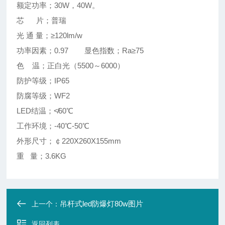
额定功率；30W，40W。
芯 片；普瑞
光 通 量；≥120lm/w
功率因素；0.97 显色指数；Ra≥75
色 温；正白光（5500～6000）
防护等级；IP65
防腐等级；WF2
LED结温；≮60℃
工作环境；-40℃-50℃
外形尺寸；￠220X260X155mm
重 量；3.6KG
吊杆式led防爆灯80w图片
上一个：
返回列表