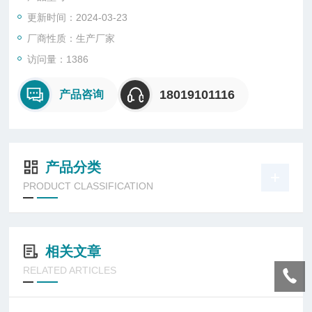
驱动系统特点：*采用恒流驱动，具有短路、过压保护功能；
更新时间：2024-03-23
*EA型可作为正常工作照明，具有应急功能；EB型单纯作为应急
照明，平时处于关闭状态。A、B型在主电断电时均可立即启动应
厂商性质：生产厂家
急照明，
访问量：1386
18019101116
产品咨询
产品分类
PRODUCT CLASSIFICATION
相关文章
RELATED ARTICLES