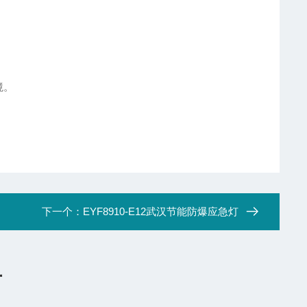
。
境。
下一个：
EYF8910-E12武汉节能防爆应急灯
言