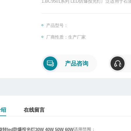
1.BC9501系列 LED防爆投光灯广泛适
等场所做普通照明和作业照明之用。
2.适用于防护要求较高、潮湿的场所；
产品型号：
厂商性质：生产厂家
产品咨询
介绍
在线留言
转led防爆投光灯30W 40W 50W 60W
适用范围：