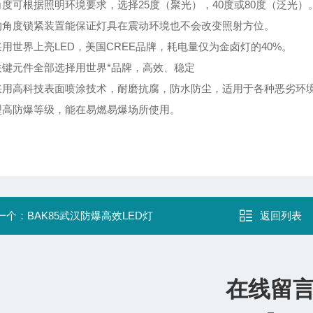
角度可根据照明环境要求，选择25度（聚光），40度或80度（泛光）
的角度锁紧装置能保证灯具在震动环境也不会改变照射方位。
采用世界上亮LED，美国CREE品牌，耗电量仅为金卤灯的40%。
关键元件全部选择用世界*品牌，高效、稳定
采用高科技表面喷涂技术，耐磨抗腐，防水防尘，适用于各种恶劣环
型高防爆等级，能在易燃易爆场所使用。
一个：
BAK85武汉防爆高效LED灯
返回列表
在线留