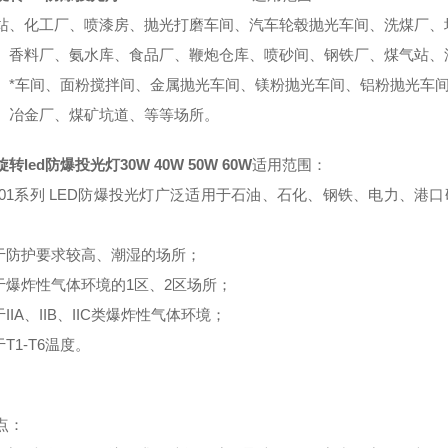
站、化工厂、喷漆房、抛光打磨车间、汽车轮毂抛光车间、洗煤厂、
、香料厂、氨水库、食品厂、鞭炮仓库、喷砂间、钢铁厂、煤气站、
、*车间、面粉搅拌间、金属抛光车间、镁粉抛光车间、铝粉抛光车
、冶金厂、煤矿坑道、等等场所。
转led防爆投光灯30W 40W 50W 60W
适用范围：
C9501系列 LED防爆投光灯广泛适用于石油、石化、钢铁、电力
用于防护要求较高、潮湿的场所；
用于爆炸性气体环境的1区、2区场所；
于IIA、IIB、IIC类爆炸性气体环境；
于T1-T6温度。
点：