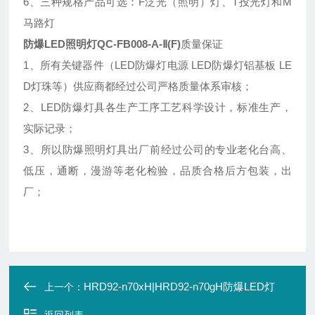
6、三种规格产品可选：F泛光（照明）灯、T投光灯和M
马路灯
防爆LED照明灯QC-FB008-A-Ⅱ(F)
质量保证
1、所有关键器件（LED防爆灯电源 LED防爆灯铝基板 LE
D灯珠等）供应商都经过公司严格质量体系审核；
2、LED防爆灯具各生产工序工艺科学设计，标准生产，
实际记录；
3、所以防爆照明灯具出厂前经过公司的专业老化台高、
低压，通断，漫游等老化检验，品质合格后方包装，出
厂；
HRD92-n70xH|HRD92-n70gH防爆LED灯
上一个：