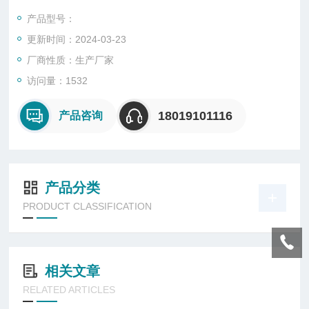
●灯具采用三节伸缩杆作为升降调节方式，手动操作可根据照明
产品型号：
高度要求迅速升降灯盘，Z大升起高度为2.5米；每盏灯可单独做
更新时间：2024-03-23
上下左右调节，整个灯盘可以伸缩杆为轴心做360°水平旋转，实
现大范围的泛光照明和相对集中的投光照明。
厂商性质：生产厂家
访问量：1532
18019101116
产品咨询
产品分类
PRODUCT CLASSIFICATION
相关文章
RELATED ARTICLES