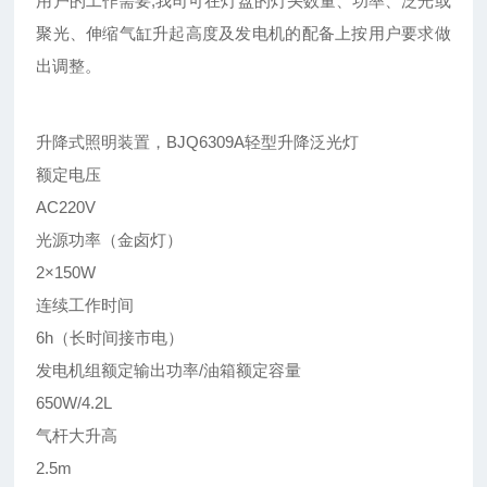
用户的工作需要,我司可在灯盘的灯头数量、功率、泛光或
聚光、伸缩气缸升起高度及发电机的配备上按用户要求做
出调整。
升降式照明装置，BJQ6309A轻型升降泛光灯
额定电压
AC220V
光源功率（金卤灯）
2×150W
连续工作时间
6h（长时间接市电）
发电机组额定输出功率/油箱额定容量
650W/4.2L
气杆大升高
2.5m