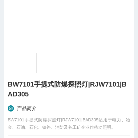
BW7101手提式防爆探照灯|RJW7101|B
AD305
产品简介
BW7101手提式防爆探照灯|RJW7101|BAD305适用于电力、冶
金、石油、石化、铁路、消防及各工矿企业作移动照明。