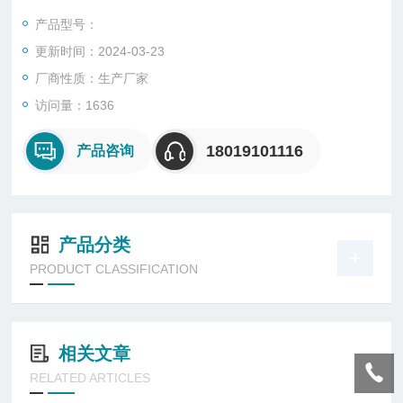
产品型号：
◆高纯铝型材光源腔外壳，表面氧化处理,导热性能好，防腐性能
更新时间：2024-03-23
好，不容易粘附油污；
厂商性质：生产厂家
◆优质PC材料透明罩，光扩散技术，配光合理，有效避免了眩
访问量：1636
光，使光线更加均匀柔和；
18019101116
产品咨询
◆特制的恒流恒压电源，宽电压输入，恒功率输出，具有分流、
恒流、开路、短路等保护功能；
产品分类
PRODUCT CLASSIFICATION
相关文章
RELATED ARTICLES