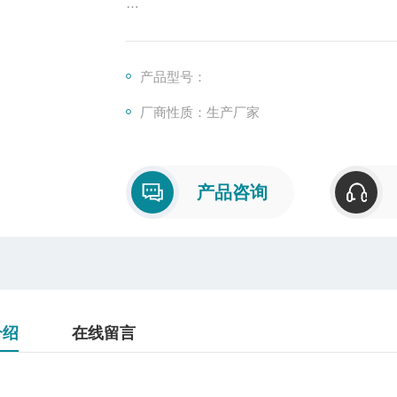
优选进口LED芯片，具有优异的光通维持率及高
度提高导热性能；
产品型号：
精心设计蜂窝状补光结构，有效提高为具的效
厂商性质：生产厂家
产品咨询
介绍
在线留言