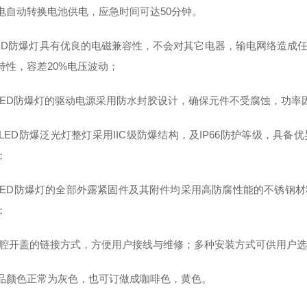
电自动转换电池供电，应急时间可达50分钟。
LED防爆灯具有优良的电磁兼容性，不会对其它电器，输电网络造成
特性，容差20%电压波动；
WLED防爆灯的驱动电源采用防水封胶设计，确保元件不受腐蚀，功率因数
97LED防爆泛光灯整灯采用IIC级防爆结构，及IP66防护等级，
；
WLED防爆灯的全部外露紧固件及其附件均采用高防腐性能的不锈钢
；
腔开盖的链接方式，方便用户接线与维修；多种安装方式可供用户选
品颜色正常为灰色，也可订做成咖啡色，黄色。