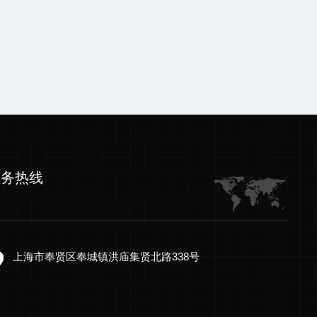
服务热线
上海市奉贤区奉城镇洪庙集贤北路338号