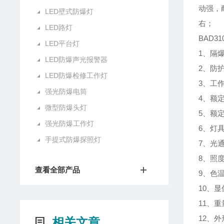
动强，
LED壁式防爆灯
右；
LED路灯
BAD3
LED平台灯
1、隔爆
LED防爆声光报警器
2、防护
LED防爆检修工作灯
3、工作
强光防爆电筒
4、额定
微型防爆头灯
5、额定
强光防爆工作灯
6、灯具
手提式防爆探照灯
7、光通量
8、照度
查看全部产品
9、色温
10、显
11、重
12、外
相关文章