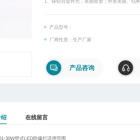
1、铸铝合金外壳，表面喷塑；外形美观、结
2、灯具采用专业散热设计结构，保证了LED
3、玻璃透镜采用特制钢化玻璃，可承受7J以
产品型号：
厂商性质：生产厂家
产品咨询
介绍
在线留言
101-30W壁式LED防爆灯适用范围