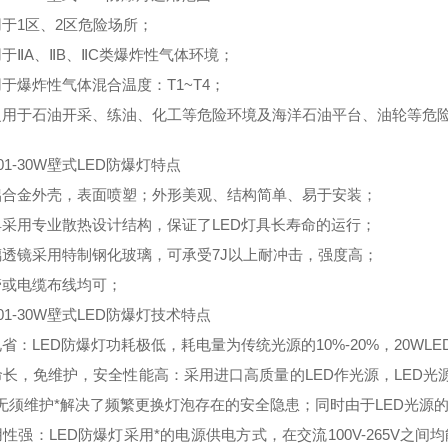
用于1区、2区危险场所；
用于ⅡA、ⅡB、ⅡC类爆炸性气体环境；
用于爆炸性气体混合温度：T1~T4；
泛用于石油开采、练油、化工等危险环境及海洋石油平台、油轮等危
101-30W壁式LED防爆灯特点
铝合金外壳，表面喷塑；外形美观、结构简单、易于安装；
具采用专业散热设计结构，保证了LED灯具长寿命的运行；
璃透镜采用特制钢化玻璃，可承受7J以上耐冲击，强度高；
管或电缆布线均可；
101-30W壁式LED防爆灯技术特点
省：LED防爆灯功耗极低，耗电量为传统光源的10%-20%，20WLE
命长，免维护，安全性能高：采用进口高质量的LED作光源，LED光源
无须维护*解决了频繁更换灯泡存在的安全隐患；同时由于LED光源
用性强：LED防爆灯采用*的电源供电方式，在交流100V-265V