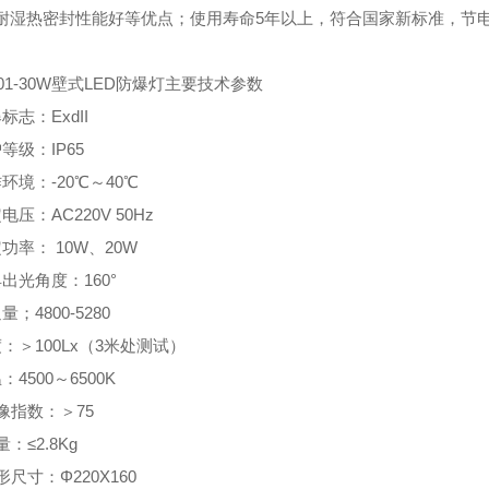
耐湿热密封性能好等优点；使用寿命5年以上，符合国家新标准，节电
101-30W壁式LED防爆灯主要技术参数
标志：ExdII
等级：IP65
环境：-20℃～40℃
电压：AC220V 50Hz
功率： 10W、20W
出光角度：160°
；4800-5280
：＞100Lx（3米处测试）
：4500～6500K
像指数：＞75
量：≤2.8Kg
形尺寸：Φ220X160