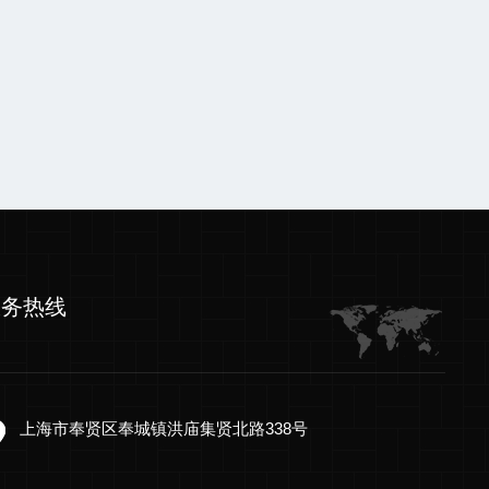
服务热线
上海市奉贤区奉城镇洪庙集贤北路338号