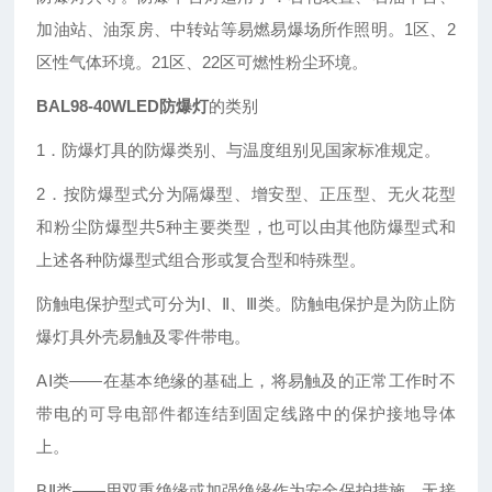
加油站、油泵房、中转站等易燃易爆场所作照明。1区、2
区性气体环境。21区、22区可燃性粉尘环境。
BAL98-40WLED防爆灯
的类别
1．防爆灯具的防爆类别、与温度组别见国家标准规定。
2．按防爆型式分为隔爆型、增安型、正压型、无火花型
和粉尘防爆型共5种主要类型，也可以由其他防爆型式和
上述各种防爆型式组合形或复合型和特殊型。
防触电保护型式可分为Ⅰ、Ⅱ、Ⅲ类。防触电保护是为防止防
爆灯具外壳易触及零件带电。
AⅠ类——在基本绝缘的基础上，将易触及的正常工作时不
带电的可导电部件都连结到固定线路中的保护接地导体
上。
BⅡ类——用双重绝缘或加强绝缘作为安全保护措施，无接