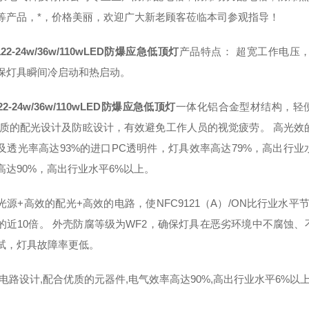
等产品，*，价格美丽，欢迎广大新老顾客莅临本司参观指导！
122-24w/36w/110wLED防爆应急低顶灯
产品特点： 超宽工作电压
保灯具瞬间冷启动和热启动。
122-24w/36w/110wLED防爆应急低顶灯
一体化铝合金型材结构，轻
优质的配光设计及防眩设计，有效避免工作人员的视觉疲劳。 高光效的大
及透光率高达93%的进口PC透明件，灯具效率高达79%，高出行业
高达90%，高出行业水平6%以上。
光源+高效的配光+高效的电路，使NFC9121（A）/ON比行业水
的近10倍。 外壳防腐等级为WF2，确保灯具在恶劣环境中不腐蚀
试，灯具故障率更低。
电路设计,配合优质的元器件,电气效率高达90%,高出行业水平6%以上