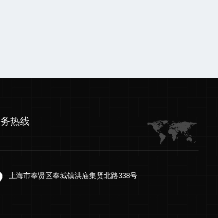
服务热线
上海市奉贤区奉城镇洪庙集贤北路338号