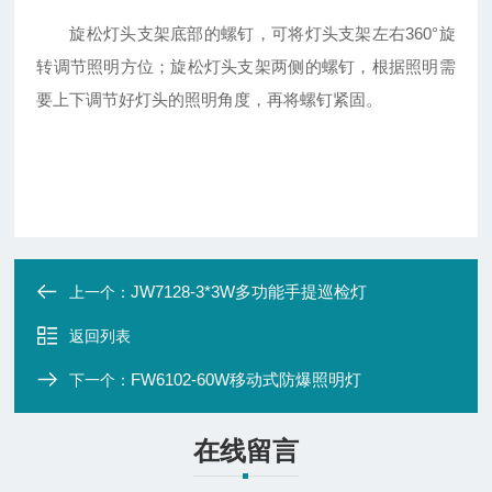
旋松灯头支架底部的螺钉，可将灯头支架左右360°旋
转调节照明方位；旋松灯头支架两侧的螺钉，根据照明需
要上下调节好灯头的照明角度，再将螺钉紧固。
JW7128-3*3W多功能手提巡检灯
上一个：
返回列表
FW6102-60W移动式防爆照明灯
下一个：
在线留言