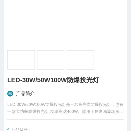
LED-30W/50W100W防爆投光灯
产品简介
LED-30W/50W100W防爆投光灯是一款高亮度防爆投光灯，也有
一款大功率防爆投光灯,功率高达400W。适用于易燃易爆场所、
油田、海上石油平台及船舶、冶金、石化等各种室内外作业、施
工现场及大型设备等大范围投光照明。
产品型号：