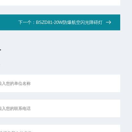
下一个：
BSZD81-20W防爆航空闪光障碍灯
言