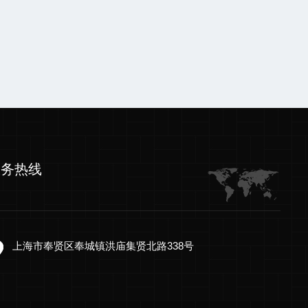
服务热线
上海市奉贤区奉城镇洪庙集贤北路338号