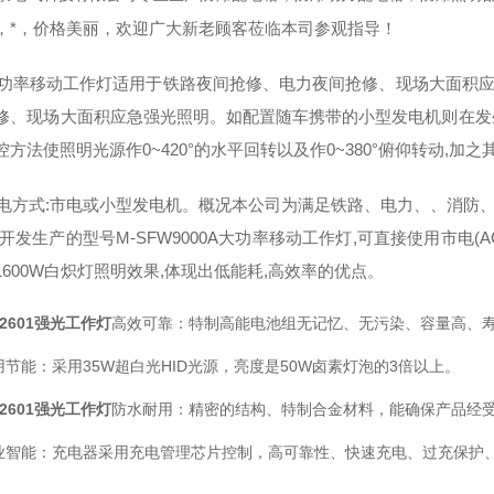
，*，价格美丽，欢迎广大新老顾客莅临本司参观指导！
移动工作灯适用于铁路夜间抢修、电力夜间抢修、现场大面积应
修、现场大面积应急强光照明。如配置随车携带的小型发电机则在发
控方法使照明光源作0~420°的水平回转以及作0~380°俯仰转动,
式:市电或小型发电机。概况本公司为满足铁路、电力、、消防、
开发生产的型号M-SFW9000A大功率移动工作灯,可直接使用市电(AC
1600W白炽灯照明效果,体现出低能耗,高效率的优点。
2601强光工作灯
高效可靠：特制高能电池组无记忆、无污染、容量高、
用节能：采用35W超白光HID光源，亮度是50W卤素灯泡的3倍以上。
2601强光工作灯
防水耐用：精密的结构、特制合金材料，能确保产品经
业智能：充电器采用充电管理芯片控制，高可靠性、快速充电、过充保护