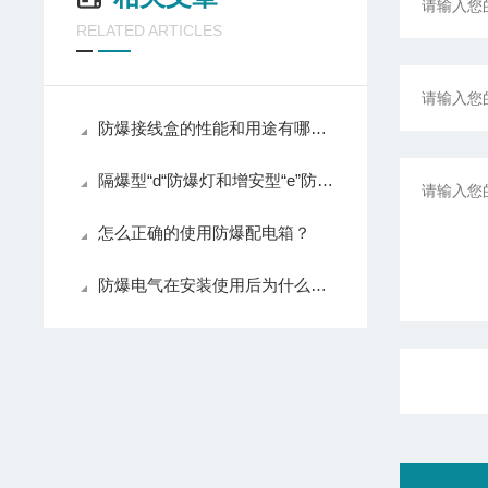
RELATED ARTICLES
防爆接线盒的性能和用途有哪些？
隔爆型“d“防爆灯和增安型“e”防爆灯具的区别：BAY51-2*36W和BAY51-Q-1*36W
怎么正确的使用防爆配电箱？
防爆电气在安装使用后为什么要定期维护呢？