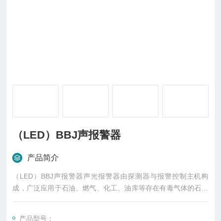
（LED）BBJ声报警器
产品简介
（LED）BBJ声报警器声光报警器由探测器与报警控制主机构
成，广泛应用于石油、燃气、化工、油库等存在有毒气体的石油
化工行业，用以检测室内外危险场所的泄漏情况，是保证生产和
人身安全的重要仪器。当被测场所存在有毒气体时，探测器将气
产品型号：