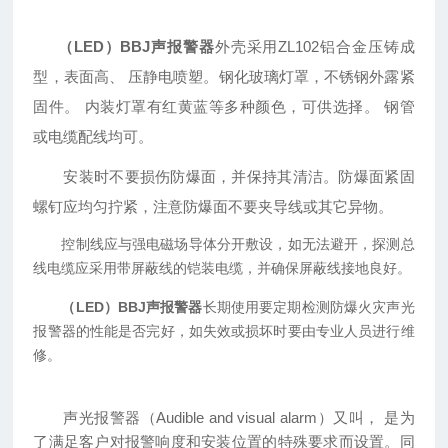
（LED）BBJ声报警器
外壳采用ZL102铝合金压铸成
型，表面高、 压静电喷塑。钢化玻璃灯罩，不锈钢外露紧
固件。 内装灯罩有红黄蓝等多种颜色，可供选择。 钢管
或电缆配线均可。
安装时不要损伤防爆面，并保持其清洁。防爆面紧固
螺钉应均匀拧紧，注意防爆面不要夹
导线或其它异物。
控制线应与强电磁场导体分开敷设，如无法避开，探测总
线电缆应采用带屏蔽线的铠装电缆，并确保屏蔽线接地良好。
（LED）BBJ声报警器
长期使用要定期检测防爆火灾声光
报警器的性能是否完好，如失效或损坏时要由专业人员进行维
修。
声光报警器（Audible and visual alarm）又叫， 是为
了满足客户对报警响度和安装位置的特殊要求而设置。同