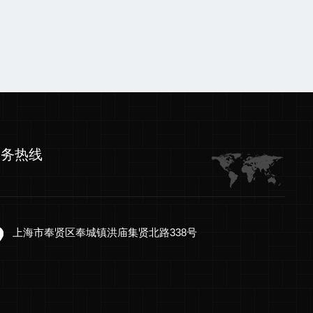
服务热线
上海市奉贤区奉城镇洪庙集贤北路338号