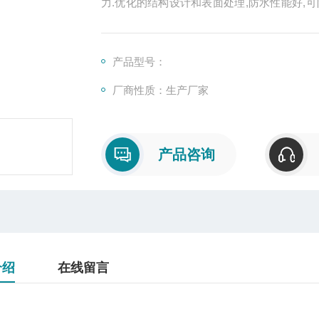
力.优化的结构设计和表面处理,防水性能好,
用座式、壁挂、吊挂、吸顶等多种安装方式;灯头
范围内左右转动照明,满足不同工作现场对照
产品型号：
厂商性质：生产厂家
产品咨询
介绍
在线留言