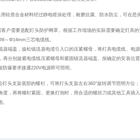
采用轻质合金材料经过静电喷涂处理，耐磨抗腐、防水防尘，可在恶
据客户需要选配灯头防护网罩。根据工作现场的实际需要确定灯具的
Φ8～Φ14mm三芯电缆线。
流器端盖，旋松镇流器电缆引入口的压紧螺母，将灯具电缆线、电源
，再分别旋紧电缆线压紧螺母和紧固镇流器端盖。按确定的安装位置
按防爆要求接通220V电源即可照明。
头支架底部的螺钉，可将灯头支架左右360°旋转调节照明方位；
角度，再将螺钉紧固。更换灯泡时，用合适的螺丝刀或其他工具插入
泡。