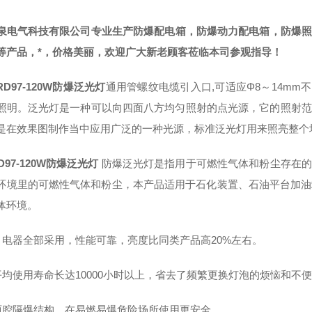
泉电气科技有限公司专业生产防爆配电箱，防爆动力配电箱，防爆
等产品，*，价格美丽，欢迎广大新老顾客莅临本司参观指导！
RD97-120W防爆泛光灯
通用管螺纹电缆引入口,可适应Φ8～14mm
照明。泛光灯是一种可以向四面八方均匀照射的点光源，它的照射范
是在效果图制作当中应用广泛的一种光源，标准泛光灯用来照亮整个
D97-120W防爆泛光灯
防爆泛光灯是指用于可燃性气体和粉尘存在的
环境里的可燃性气体和粉尘，本产品适用于石化装置、石油平台加油
体环境。
、电器全部采用，性能可靠，亮度比同类产品高20%左右。
平均使用寿命长达10000小时以上，省去了频繁更换灯泡的烦恼和不
两腔隔爆结构，在易燃易爆危险场所使用更安全。