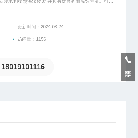
可防浸水和猛烈海浪侵袭,并具有优良的耐腐蚀性能。可选
以灯座支架端部为轴心,可360°旋转照明,并可在16°的
明角度的需要。
更新时间：2024-03-24
访问量：1156
18019101116