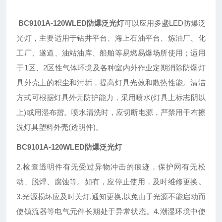
BC9101A-120WLED防爆泛光灯
可以应用多盏LED防爆泛
光灯，主要适用于钻井平台、海上石油平台、炼油厂、化
工厂、遂道、油站油库、船舶等易燃易爆场所使用；适用
于1区、2区性气体环境及各种室内外作业定期消除防爆灯
具外壳上的积尘和污垢，提高灯具光效和散热性能。清洁
方式可根据灯具外壳防护能力，采用喷水(灯具上标志阴以
上)或用湿布揩。喷水清洗时，应切断电源，严禁用干布擦
洗灯具塑料外壳(透明件)。
BC9101A-120WLED防爆泛光灯
2.检查透明件有无受过异物冲击的痕迹，保护网有无松
动、脱焊、腐蚀等。如有，应停止使用，及时维修更换。
3.光源损坏应及时关灯,通知更换,以免由于光源不能启动而
使镇流器等电气元件长期处于异常状态。4.潮湿环境中使