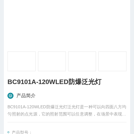
BC9101A-120WLED防爆泛光灯
产品简介
BC9101A-120WLED防爆泛光灯泛光灯是一种可以向四面八方均
匀照射的点光源，它的照射范围可以任意调整，在场景中表现为
一个正八面体的图示。以往泛光灯是在效果图制作当中应用广泛
的一种光源，标准泛光灯用来照亮整个场景,在倡导低碳照明的时
产品型号：