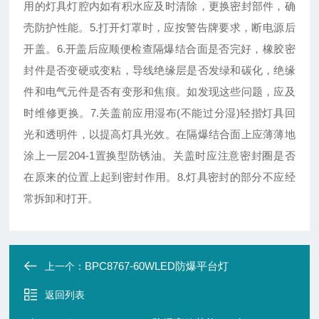
用的灯具灯腔内如有积水应及时清除，更换密封部件，确
壳防护性能。5.打开灯罩时，应按警告牌要求，断电源后
开盖。6.开盖后应顺便检查隔爆结合面是否完好，橡胶密
封件是否变硬或变粘，导线绝缘层是否发绿和碳化，绝缘
件和电气元件是否有变形和焦痕。如发现这些问题，应及
时维修更换。7.关盖前应用湿布(不能过分湿)轻揩灯具回
光和透明件，以提高灯具光效。在隔爆结合面上应薄薄地
涂上一层204-1置换型防锈油。关盖时应注意密封圈是否
在原来的位置上起到密封作用。8.灯具密封的部分不应经
常拆卸和打开。
BPC8767-60WLED防爆平台灯
上一个：
返回列表