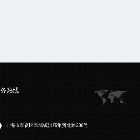
服务热线
上海市奉贤区奉城镇洪庙集贤北路338号