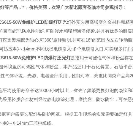
爆灯等产品，*，价格美丽，欢迎广大新老顾客莅临本司参观指导！
KS615-50W免维护LED防爆灯泛光灯
外壳选用高强度合金材料和精密
和表面处理,防水性能好,可防浸水和猛烈海浪侵袭,并具有优良的耐
灯座支架端部为轴心,可360°旋转照明,并可在16°的范围内左右转
,可适应Φ8～14mm不同线径电缆引入;多个电缆引入口,可实现多灯并
KS615-50W免维护LED防爆灯泛光灯
是指用于可燃性气体和粉尘存
围环境里的可燃性气体和粉尘，本产品适用于石化装置、石油平台
区性气体环境。光源、电器全部采用，性能可靠，亮度比同类产品高2
均使用寿命长达10000小时以上，省去了频繁更换灯泡的烦恼和
壳采用轻质合金材料经过静电喷涂处理，磨抗腐、防水防尘，可在恶
客户需要选配灯头防护网罩。根据工作现场的实际需要确定灯具
的Φ8～Φ14mm三芯电缆线。