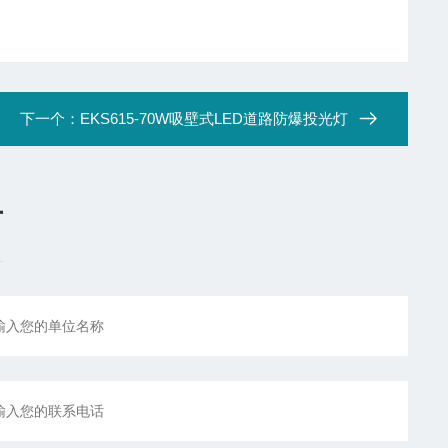
下一个：
EKS615-70W吸壁式LED道路防爆投光灯
言