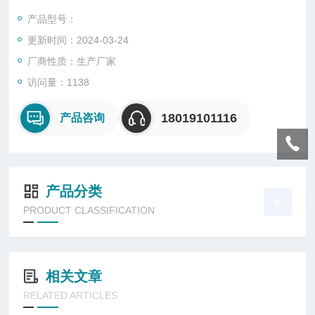
可将电筒快捷牢固的紧锁在安全帽上，实现任意角度照射。尾部
产品型号：
配有挂绳，可手拎及放入衣袋中携带。充电、放电、恒流采用芯
更新时间：2024-03-24
片控制，多重保护，安全、高效。
厂商性质：生产厂家
访问量：1138
18019101116
产品咨询
产品分类
PRODUCT CLASSIFICATION
相关文章
RELATED ARTICLES