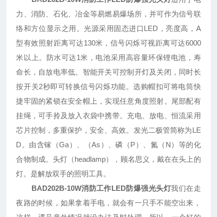
力、消防、石化、冶金等易燃易爆场所，并可作为信号联
络和方位显示之用。光源采用固态进口LED，亮度高，A
型有效照射距离可达130米，信号闪烁可视距离可达6000
米以上。防水可达1米，电池采用高容量环保锂电池，寿
命长，自放电率低。智能开关可控制开灯及关闭，同时长
按开关2秒即可转换信号闪烁功能。选购帽扣可将电筒快
捷牢固的紧锁在安全帽上，实现任意角度照射。尾部配有
挂绳，可手拎及放入衣袋中携带。充电、放电、恒流采用
芯片控制，多重保护，安全、高效。发光二极管简称为LE
D。由含镓（Ga）、（As）、磷（P）、氮（N）等的化
合物制成。头灯（headlamp），顾名思义，戴在在头上的
灯。是解放双手的照明工具。
BAD202B-10W消防工作LED防爆强光头灯
我们在走
夜路的时候，如果拿着手电，就会有一只手不能空出来，