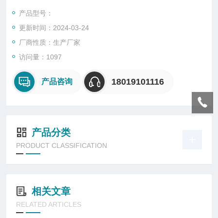
照明环境要求。清洁方式可根据灯具外壳防护能力，采用喷水
产品型号：
（灯具上标志阴以上）或用湿布揩。喷水清洗时，应切断电源，
更新时间：2024-03-24
严禁用干布擦洗灯具塑料外壳（透明件），防止产生静电。
厂商性质：生产厂家
访问量：1097
18019101116
产品咨询
产品分类
PRODUCT CLASSIFICATION
相关文章
RELATED ARTICLES