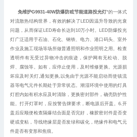
免维护G9931-40W防爆防眩节能道路投光灯
*的一体式
对流散热结构世界，有效的解决了LED因温升导致的光衰
问题，从而保证LED寿命长达到10万小时。LED防爆投光
灯广泛适用于石油、石化、钢铁、电力、港口码头、室外
作业及施工现场等场所做普通照明和作业照明之用。检查
透明件有无受过异物冲击的痕迹，保护网有无松动、脱
焊、腐蚀等。如有，应停止使用，及时维修更换。光源损
坏应及时关灯,通知更换,以免由于光源不能启动而使镇流
器等电气元件长期处于异常状态。潮湿环境中使用的灯具
灯腔内如有积水应及时清除，更换密封部件，确壳防护性
能。打开灯罩时，应按警告牌要求，断电源后开盖。6.开
盖后应顺便检查隔爆结合面是否完好，橡胶密封件是否变
硬或变粘，导线绝缘层是否发绿和碳化，绝缘件和电气元
件是否有变形和焦痕。