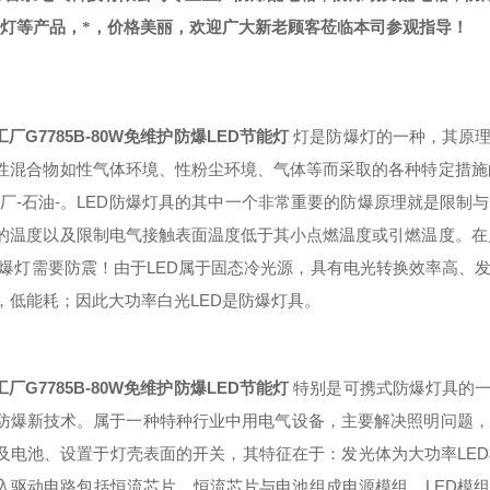
爆灯等产品，*，价格美丽，欢迎广大新老顾客莅临本司参观指导！
工厂G7785B-80W免维护防爆LED节能灯
灯是防爆灯的一种，其原理
性混合物如性气体环境、性粉尘环境、气体等而采取的各种特定措施的
工厂-石油-。LED防爆灯具的其中一个非常重要的防爆原理就是限
的温度以及限制电气接触表面温度低于其小点燃温度或引燃温度。在户
d防爆灯需要防震！由于LED属于固态冷光源，具有电光转换效率高
，低能耗；因此大功率白光LED是防爆灯具。
工厂G7785B-80W免维护防爆LED节能灯
特别是可携式防爆灯具的一
防爆新技术。属于一种特种行业中用电气设备，主要解决照明问题，
及电池、设置于灯壳表面的开关，其特征在于：发光体为大功率LE
入驱动电路包括恒流芯片，恒流芯片与电池组成电源模组，LED模组