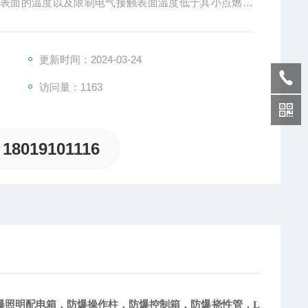
件表面的温度以及限制电气接触表面温度低于其小点燃温
使用防水驱动。在加油站使用的led防爆灯需要防震！
更新时间：2024-03-24
访问量：1163
18019101116
爆照明配电箱，防爆操作柱，防爆控制箱，防爆挠性管，
L